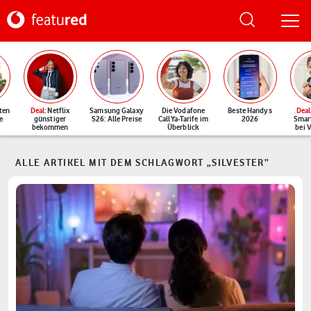
ten
Deal
: Netflix
Samsung Galaxy
Die Vodafone
Beste Handys
Deal
e
günstiger
S26: Alle Preise
CallYa-Tarife im
2026
Smar
bekommen
Überblick
bei 
ALLE ARTIKEL MIT DEM SCHLAGWORT „SILVESTER“