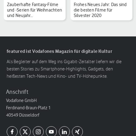
Zauberhafte Fantasy-Filme
Frohes Neues Jahr: Das sind
und -Serien für Weihnachten
die besten Filme für
und Neujahr…
Silvester 2020
featured ist Vodafones Magazin für digitale Kultur
Als Begleiter auf dem Weg ins Gigabit-Zeitalter liefern wir die
besten Stories zu Smartphone-Highlights, Gadgets, den
heißesten Tech-News und Kino- und TV-Höhepunkte.
Anschrift
Vodafone GmbH
Ferdinand-Braun-Platz 1
40549 Düsseldorf