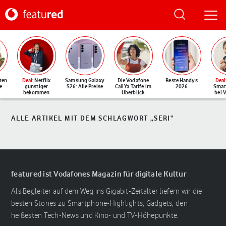
ten
Deal
: Netflix
Samsung Galaxy
Die Vodafone
Beste Handys
Deal
e
günstiger
S26: Alle Preise
CallYa-Tarife im
2026
Smar
bekommen
Überblick
bei 
ALLE ARTIKEL MIT DEM SCHLAGWORT „SERI“
featured ist Vodafones Magazin für digitale Kultur
Als Begleiter auf dem Weg ins Gigabit-Zeitalter liefern wir die
besten Stories zu Smartphone-Highlights, Gadgets, den
heißesten Tech-News und Kino- und TV-Höhepunkte.