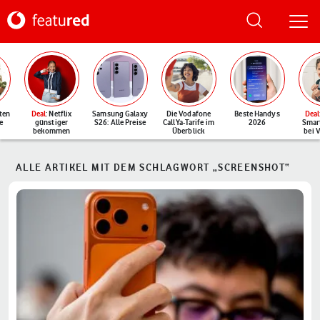
ten
Deal
: Netflix
Samsung Galaxy
Die Vodafone
Beste Handys
Deal
e
günstiger
S26: Alle Preise
CallYa-Tarife im
2026
Smar
bekommen
Überblick
bei 
ALLE ARTIKEL MIT DEM SCHLAGWORT „SCREENSHOT“