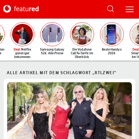
ten
Deal
: Netflix
Samsung Galaxy
Die Vodafone
Beste Handys
Deal
e
günstiger
S26: Alle Preise
CallYa-Tarife im
2026
Smar
bekommen
Überblick
bei 
ALLE ARTIKEL MIT DEM SCHLAGWORT „RTLZWEI“