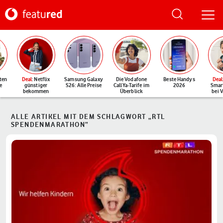
ten
Deal
: Netflix
Samsung Galaxy
Die Vodafone
Beste Handys
Deal
e
günstiger
S26: Alle Preise
CallYa-Tarife im
2026
Smar
bekommen
Überblick
bei 
ALLE ARTIKEL MIT DEM SCHLAGWORT „RTL
SPENDENMARATHON“