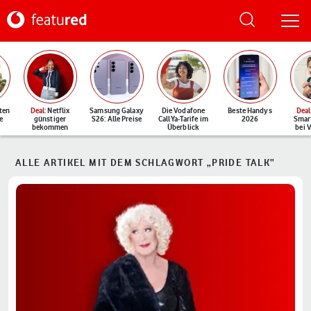
ten
Deal
: Netflix
Samsung Galaxy
Die Vodafone
Beste Handys
Deal
e
günstiger
S26: Alle Preise
CallYa-Tarife im
2026
Smar
bekommen
Überblick
bei 
ALLE ARTIKEL MIT DEM SCHLAGWORT „PRIDE TALK“