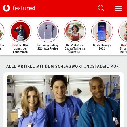
ten
Deal
: Netflix
Samsung Galaxy
Die Vodafone
Beste Handys
Deal
e
günstiger
S26: Alle Preise
CallYa-Tarife im
2026
Smar
bekommen
Überblick
bei 
ALLE ARTIKEL MIT DEM SCHLAGWORT „NOSTALGIE PUR“