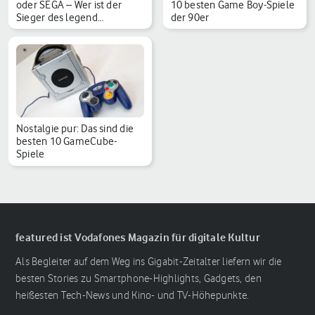
oder SEGA – Wer ist der
10 besten Game Boy-Spiele
Sieger des legend…
der 90er
Nostalgie pur: Das sind die
besten 10 GameCube-
Spiele
featured ist Vodafones Magazin für digitale Kultur
Als Begleiter auf dem Weg ins Gigabit-Zeitalter liefern wir die
besten Stories zu Smartphone-Highlights, Gadgets, den
heißesten Tech-News und Kino- und TV-Höhepunkte.