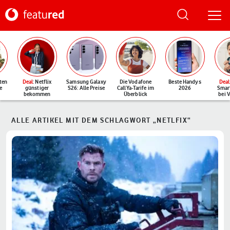
ten
Deal
: Netflix
Samsung Galaxy
Die Vodafone
Beste Handys
Deal
e
günstiger
S26: Alle Preise
CallYa-Tarife im
2026
Smar
bekommen
Überblick
bei 
ALLE ARTIKEL MIT DEM SCHLAGWORT „NETLFIX“