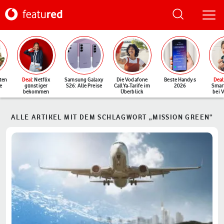
ten
Deal
: Netflix
Samsung Galaxy
Die Vodafone
Beste Handys
Deal
e
günstiger
S26: Alle Preise
CallYa-Tarife im
2026
Smar
bekommen
Überblick
bei 
ALLE ARTIKEL MIT DEM SCHLAGWORT „MISSION GREEN“