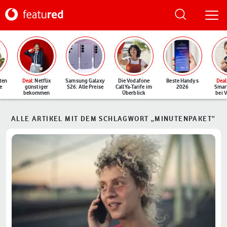
ten
Deal
: Netflix
Samsung Galaxy
Die Vodafone
Beste Handys
Deal
e
günstiger
S26: Alle Preise
CallYa-Tarife im
2026
Smar
bekommen
Überblick
bei 
ALLE ARTIKEL MIT DEM SCHLAGWORT „MINUTENPAKET“