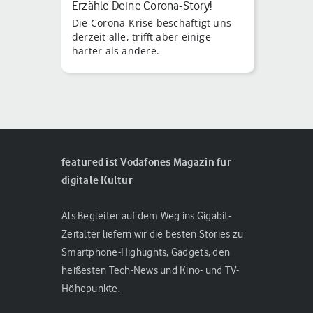
Erzähle Deine Corona-Story!
Die Corona-Krise beschäftigt uns
derzeit alle, trifft aber einige
härter als andere.
featured ist Vodafones Magazin für
digitale Kultur
Als Begleiter auf dem Weg ins Gigabit-
Zeitalter liefern wir die besten Stories zu
Smartphone-Highlights, Gadgets, den
heißesten Tech-News und Kino- und TV-
Höhepunkte.