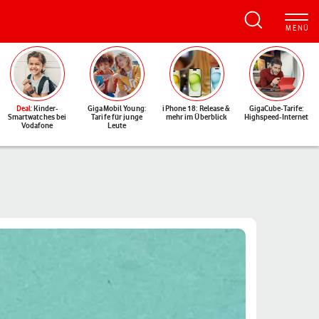
Deal
: Kinder-
GigaMobil Young:
iPhone 18: Release &
GigaCube-Tarife:
Smartwatches bei
Tarife für junge
mehr im Überblick
Highspeed-Internet
Vodafone
Leute