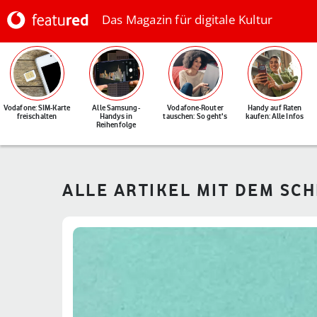
Das Magazin für digitale Kultur
Vodafone: SIM-Karte
Alle Samsung-
Vodafone-Router
Handy auf Raten
freischalten
Handys in
tauschen: So geht's
kaufen: Alle Infos
Reihenfolge
ALLE ARTIKEL MIT DEM SC