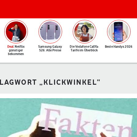
Deal
: Netflix
Samsung Galaxy
Die Vodafone CallYa-
Beste Handys 2026
günstiger
S26: Alle Preise
Tarife im Überblick
bekommen
HLAGWORT „KLICKWINKEL“