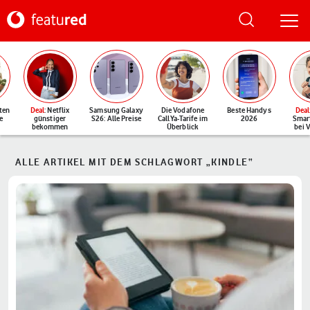
ten
Deal
: Netflix
Samsung Galaxy
Die Vodafone
Beste Handys
Deal
e
günstiger
S26: Alle Preise
CallYa-Tarife im
2026
Smar
bekommen
Überblick
bei 
ALLE ARTIKEL MIT DEM SCHLAGWORT „KINDLE“