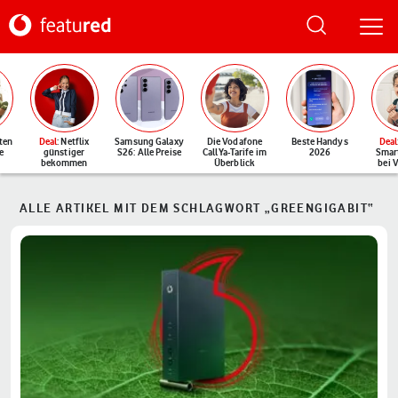
ten
Deal
: Netflix
Samsung Galaxy
Die Vodafone
Beste Handys
Deal
e
günstiger
S26: Alle Preise
CallYa-Tarife im
2026
Smar
bekommen
Überblick
bei 
ALLE ARTIKEL MIT DEM SCHLAGWORT „GREENGIGABIT“