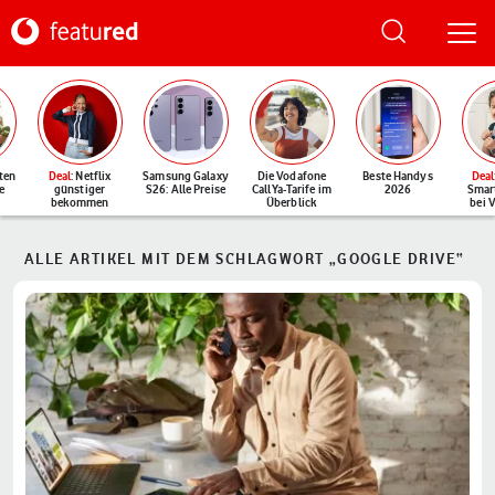
ten
Deal
: Netflix
Samsung Galaxy
Die Vodafone
Beste Handys
Deal
e
günstiger
S26: Alle Preise
CallYa-Tarife im
2026
Smar
bekommen
Überblick
bei 
ALLE ARTIKEL MIT DEM SCHLAGWORT „GOOGLE DRIVE“