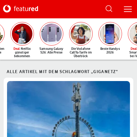
ten
Deal
: Netflix
Samsung Galaxy
Die Vodafone
Beste Handys
Deal
e
günstiger
S26: Alle Preise
CallYa-Tarife im
2026
Smar
bekommen
Überblick
bei 
ALLE ARTIKEL MIT DEM SCHLAGWORT „GIGANETZ“