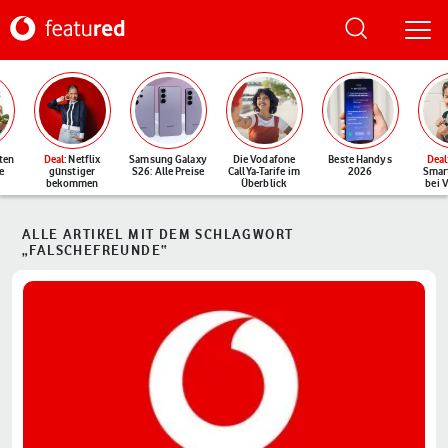
ten
Deal
: Netflix
Samsung Galaxy
Die Vodafone
Beste Handys
Deal
e
günstiger
S26: Alle Preise
CallYa-Tarife im
2026
Smar
bekommen
Überblick
bei 
ALLE ARTIKEL MIT DEM SCHLAGWORT
„FALSCHEFREUNDE“