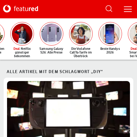
ten
Deal
: Netflix
Samsung Galaxy
Die Vodafone
Beste Handys
Deal
e
günstiger
S26: Alle Preise
CallYa-Tarife im
2026
Smar
bekommen
Überblick
bei 
ALLE ARTIKEL MIT DEM SCHLAGWORT „DIY“