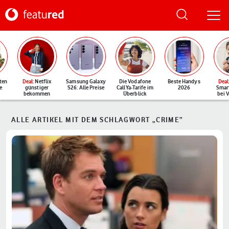
ten
Deal
: Netflix
Samsung Galaxy
Die Vodafone
Beste Handys
Deal
e
günstiger
S26: Alle Preise
CallYa-Tarife im
2026
Smar
bekommen
Überblick
bei 
ALLE ARTIKEL MIT DEM SCHLAGWORT „CRIME“