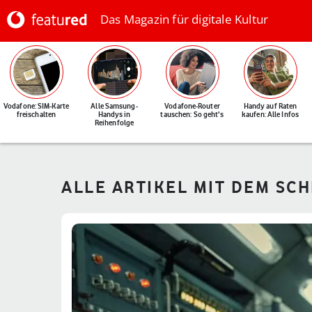
Das Magazin für digitale Kultur
Vodafone: SIM-Karte
Alle Samsung-
Vodafone-Router
Handy auf Raten
freischalten
Handys in
tauschen: So geht's
kaufen: Alle Infos
Reihenfolge
ALLE ARTIKEL MIT DEM SC