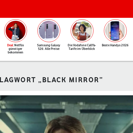
Deal
: Netflix
Samsung Galaxy
Die Vodafone CallYa-
Beste Handys 2026
günstiger
S26: Alle Preise
Tarife im Überblick
bekommen
HLAGWORT „BLACK MIRROR“