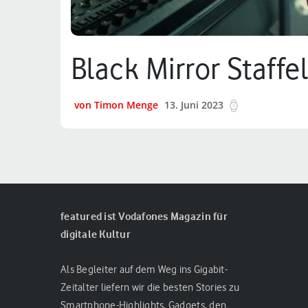
Black Mirror Staffe
von Timon Menge
13. Juni 2023
7 min.
featured ist Vodafones Magazin für
digitale Kultur
Als Begleiter auf dem Weg ins Gigabit-
Zeitalter liefern wir die besten Stories zu
Smartphone-Highlights, Gadgets, den