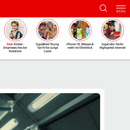
Deal
: Kinder-
GigaMobil Young:
iPhone 18: Release &
GigaCube-Tarife:
Smartwatches bei
Tarife für junge
mehr im Überblick
Highspeed-Internet
Vodafone
Leute