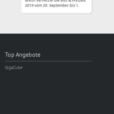
Brezn vernetzte die Bits & Pretzels
2019 vom 29. September bis 1.
Top Angebote
GigaCube