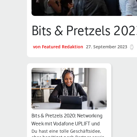
Bits & Pretzels 20
von Featured Redaktion
27. September 2023
Bits & Pretzels 2020: Networking
Week mit Vodafone UPLIFT und
Du hast eine tolle Geschäftsidee,
spa…