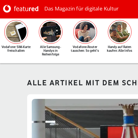
Das Magazin für digitale Kultur
Vodafone: SIM-Karte
Alle Samsung-
Vodafone-Router
Handy auf Raten
freischalten
Handys in
tauschen: So geht's
kaufen: Alle Infos
Reihenfolge
ALLE ARTIKEL MIT DEM SCH