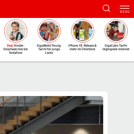
Deal
: Kinder-
GigaMobil Young:
iPhone 18: Release &
GigaCube-Tarife:
Smartwatches bei
Tarife für junge
mehr im Überblick
Highspeed-Internet
Vodafone
Leute