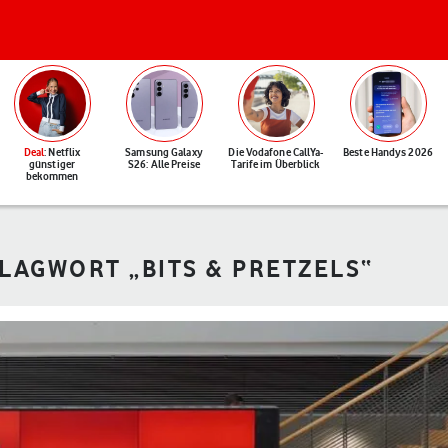
Deal
: Netflix
Samsung Galaxy
Die Vodafone CallYa-
Beste Handys 2026
günstiger
S26: Alle Preise
Tarife im Überblick
bekommen
LAGWORT „BITS & PRETZELS“