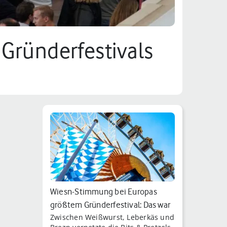
 Gründerfestivals
Wiesn-Stimmung bei Europas
größtem Gründerfestival: Das war
Zwischen Weißwurst, Leberkäs und
die B…