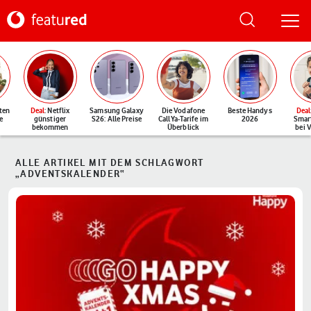
ten
Deal
: Netflix
Samsung Galaxy
Die Vodafone
Beste Handys
Deal
e
günstiger
S26: Alle Preise
CallYa-Tarife im
2026
Smar
bekommen
Überblick
bei 
ALLE ARTIKEL MIT DEM SCHLAGWORT
„ADVENTSKALENDER“