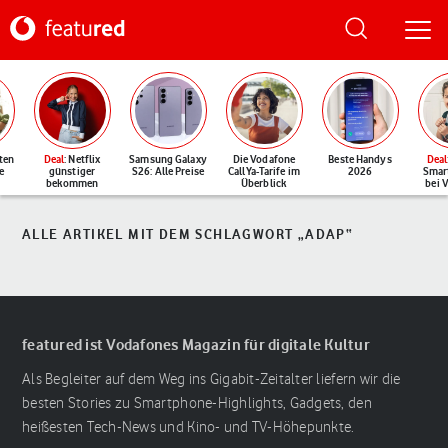
ten
Deal
: Netflix
Samsung Galaxy
Die Vodafone
Beste Handys
Deal
e
günstiger
S26: Alle Preise
CallYa-Tarife im
2026
Smar
bekommen
Überblick
bei 
ALLE ARTIKEL MIT DEM SCHLAGWORT „ADAP“
featured ist Vodafones Magazin für digitale Kultur
Als Begleiter auf dem Weg ins Gigabit-Zeitalter liefern wir die
besten Stories zu Smartphone-Highlights, Gadgets, den
heißesten Tech-News und Kino- und TV-Höhepunkte.