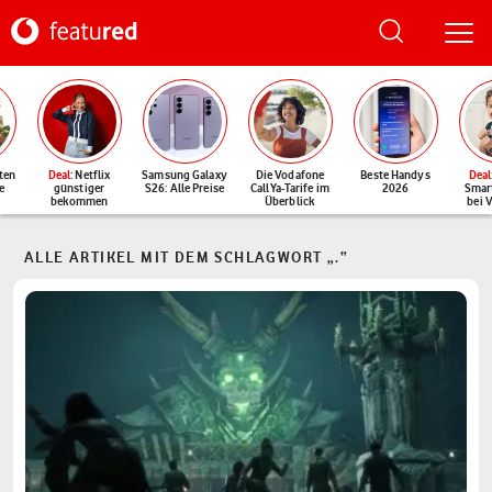
ten
Deal
: Netflix
Samsung Galaxy
Die Vodafone
Beste Handys
Deal
e
günstiger
S26: Alle Preise
CallYa-Tarife im
2026
Smar
bekommen
Überblick
bei 
ALLE ARTIKEL MIT DEM SCHLAGWORT „.“