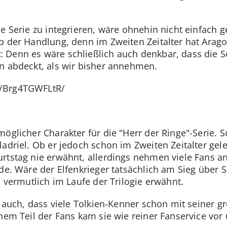
e Serie zu integrieren, wäre ohnehin nicht einfach g
b der Handlung, denn im Zweiten Zeitalter hat Arago
 Denn es wäre schließlich auch denkbar, dass die Ser
n abdeckt, als wir bisher annehmen.
p/Brg4TGWFLtR/
öglicher Charakter für die "Herr der Ringe"-Serie. Sch
adriel. Ob er jedoch schon im Zweiten Zeitalter gelebt
rtstag nie erwähnt, allerdings nehmen viele Fans an
de. Wäre der Elfenkrieger tatsächlich am Sieg über 
s vermutlich im Laufe der Trilogie erwähnt.
t auch, dass viele Tolkien-Kenner schon mit seiner gr
nem Teil der Fans kam sie wie reiner Fanservice vor u