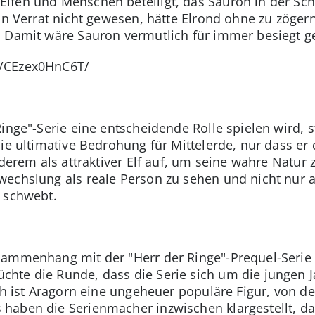
lfen und Menschen beteiligt, das Sauron in der Sch
in Verrat nicht gewesen, hätte Elrond ohne zu zöger
. Damit wäre Sauron vermutlich für immer besiegt 
p/CEzex0HnC6T/
inge"-Serie eine entscheidende Rolle spielen wird, s
die ultimative Bedrohung für Mittelerde, nur dass e
nderem als attraktiver Elf auf, um seine wahre Natur 
echslung als reale Person zu sehen und nicht nur a
 schwebt.
sammenhang mit der "Herr der Ringe"-Prequel-Serie
hte die Runde, dass die Serie sich um die jungen 
ch ist Aragorn eine ungeheuer populäre Figur, von de
aben die Serienmacher inzwischen klargestellt, das