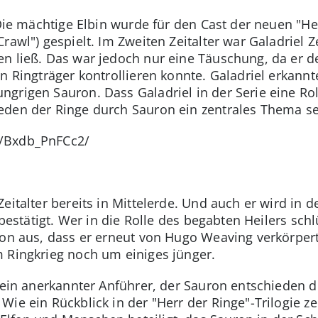
. Die mächtige Elbin wurde für den Cast der neuen "He
rawl") gespielt. Im Zweiten Zeitalter war Galadriel Z
n ließ. Das war jedoch nur eine Täuschung, da er d
n Ringträger kontrollieren konnte. Galadriel erkannt
rigen Sauron. Dass Galadriel in der Serie eine Roll
eden der Ringe durch Sauron ein zentrales Thema se
p/Bxdb_PnFCc2/
eitalter bereits in Mittelerde. Und auch er wird in d
 bestätigt. Wer in die Rolle des begabten Heilers schl
von aus, dass er erneut von Hugo Weaving verkörpert
 Ringkrieg noch um einiges jünger.
 ein anerkannter Anführer, der Sauron entschieden di
Wie ein Rückblick in der "Herr der Ringe"-Trilogie z