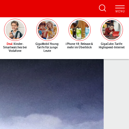
Deal
: Kinder-
GigaMobil Young:
iPhone 18: Release &
GigaCube-Tarife:
Smartwatches bei
Tarife für junge
mehr im Überblick
Highspeed-Internet
Vodafone
Leute