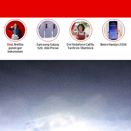
Deal
: Netflix
Samsung Galaxy
Die Vodafone CallYa-
Beste Handys 2026
günstiger
S26: Alle Preise
Tarife im Überblick
bekommen