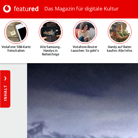
Das Magazin für digitale Kultur
Vodafone: SIM-Karte
Alle Samsung-
Vodafone-Router
Handy auf Raten
freischalten
Handys in
tauschen: So geht's
kaufen: Alle Infos
Reihenfolge
INHALT