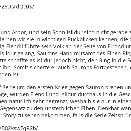
p/26UsrdQc0S/
und Arnor, und sein Sohn Isildur sind nicht gerade z
s lernen wir sie in wichtigen Rückblicken kennen, die
g Elendil führte sein Volk an der Seite von Elrond u
Isildur gelang, Saurons Hand mitsamt des Einen Ri
tte schaffte es Isildur jedoch nicht, den Ring in die
er ihn. Somit sicherte er auch Saurons Fortbestehen,
den ist.
ge"-Serie um den ersten Krieg gegen Sauron drehen u
ge, würden Elendil und Isildur durchaus in die Gesch
n natürlich sehr begrenzt, weshalb sie nur in eine
m Gegensatz zu den unsterblichen Elben. Denkbar wär
r Story zu sehen bekommen, falls die Serie Zeitsprü
p/B82kswFqR2b/