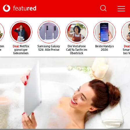
ten
Deal
: Netflix
Samsung Galaxy
Die Vodafone
Beste Handys
Deal
e
günstiger
S26: Alle Preise
CallYa-Tarife im
2026
Smar
bekommen
Überblick
bei 