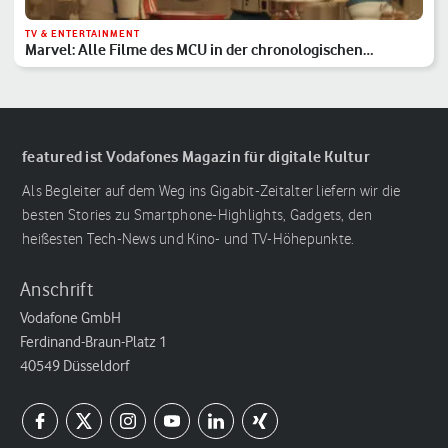
TV & ENTERTAINMENT
Marvel: Alle Filme des MCU in der chronologischen
Reihenfolge
featured ist Vodafones Magazin für digitale Kultur
Als Begleiter auf dem Weg ins Gigabit-Zeitalter liefern wir die
besten Stories zu Smartphone-Highlights, Gadgets, den
heißesten Tech-News und Kino- und TV-Höhepunkte.
Anschrift
Vodafone GmbH
Ferdinand-Braun-Platz 1
40549 Düsseldorf