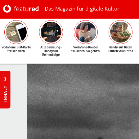
Das Magazin für digitale Kultur
Vodafone: SIM-Karte
Alle Samsung-
Vodafone-Router
Handy auf Raten
freischalten
Handys in
tauschen: So geht's
kaufen: Alle Infos
Reihenfolge
INHALT