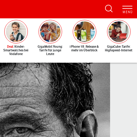
Deal
: Kinder-
GigaMobil Young:
iPhone 18: Release &
GigaCube-Tarife:
Smartwatches bei
Tarife für junge
mehr im Überblick
Highspeed-Internet
Vodafone
Leute