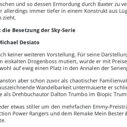
schen und so dessen Ermordung durch Baxter zu verh
r allerdings immer tiefer in einem Konstrukt aus Lü
 zieht.
t die Besetzung der Sky-Serie
Michael Desiato
ich keiner weiteren Vorstellung. Für seine Darstellu
m eiskalten Drogenboss mutiert, wurde er mit Preise
e wohl auf ewig einen Platz in den Annalen der Serien
Cranston aber schon zuvor als chaotischer Familienva
 auszeichnende Wandelbarkeit untermauerte er schlie
e als Drehbuchautor Dalton Trumbo im Biopic Trum
der etwas stiller um den mehrfachen Emmy-Preistr
tion Power Rangers und dem Remake Mein Bester & 
te.