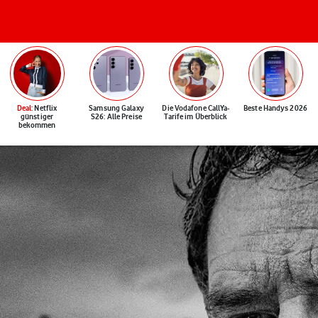
Deal
: Netflix
Samsung Galaxy
Die Vodafone CallYa-
Beste Handys 2026
günstiger
S26: Alle Preise
Tarife im Überblick
bekommen