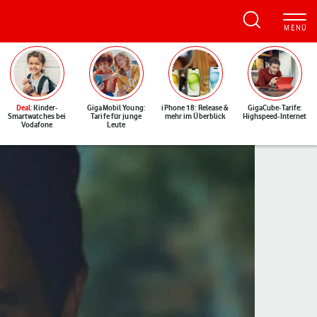
Deal
: Kinder-
GigaMobil Young:
iPhone 18: Release &
GigaCube-Tarife:
Smartwatches bei
Tarife für junge
mehr im Überblick
Highspeed-Internet
Vodafone
Leute