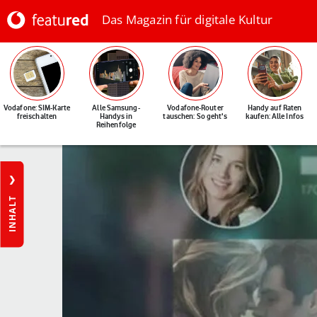
Das Magazin für digitale Kultur
Vodafone: SIM-Karte
Alle Samsung-
Vodafone-Router
Handy auf Raten
freischalten
Handys in
tauschen: So geht's
kaufen: Alle Infos
Reihenfolge
INHALT