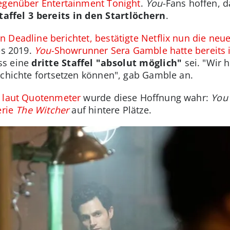
gegenüber Entertainment Tonight
.
You
-Fans hoffen, d
taffel 3 bereits in den Startlöchern
.
 Deadline berichtet, bestätigte Netflix nun die neue
es 2019.
You
-Showrunner Sera Gamble hatte bereits 
ss eine
dritte Staffel "absolut möglich"
sei. "Wir 
schichte fortsetzen können", gab Gamble an.
n laut Quotenmeter
wurde diese Hoffnung wahr:
You 
erie
The Witcher
auf hintere Plätze.