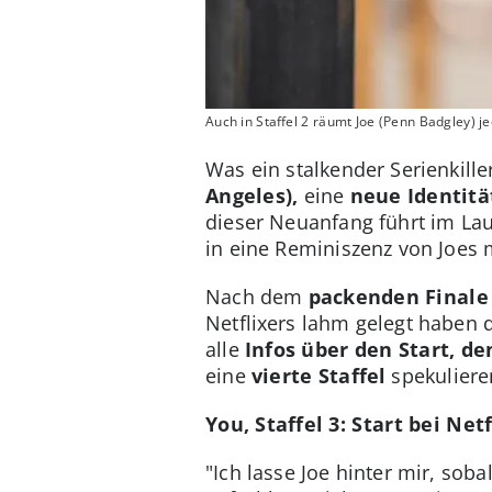
Auch in Staffel 2 räumt Joe (Penn Badgley) j
Was ein stalkender Serienkill
Angeles),
eine
neue Identitä
dieser Neuanfang führt im Lau
in eine Reminiszenz von Joes
Nach dem
packenden Finale 
Netflixers lahm gelegt haben d
alle
Infos über den Start, de
eine
vierte Staffel
spekuliere
You, Staffel 3: Start bei Ne
"Ich lasse Joe hinter mir, sob