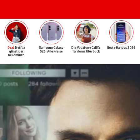
Deal
: Netflix
Samsung Galaxy
Die Vodafone CallYa-
Beste Handys 2026
günstiger
S26: Alle Preise
Tarife im Überblick
bekommen