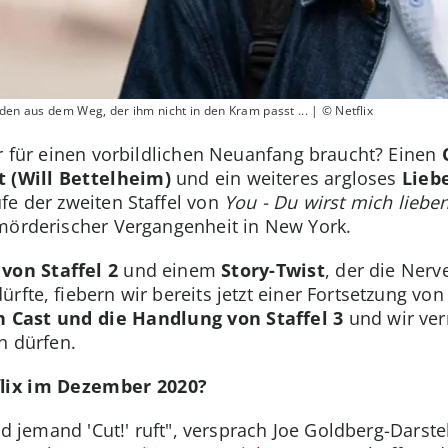
eden aus dem Weg, der ihm nicht in den Kram passt ... | © Netflix
er für einen vorbildlichen Neuanfang braucht? Einen
t (Will Bettelheim)
und ein weiteres argloses
Liebe
fe der zweiten Staffel von
You - Du wirst mich liebe
 mörderischer Vergangenheit in New York.
von Staffel 2
und einem
Story-Twist
, der die Ner
ürfte, fiebern wir bereits jetzt einer Fortsetzung vo
n Cast und die Handlung von Staffel 3
und wir ver
n dürfen.
tflix im Dezember 2020?
ald jemand 'Cut!' ruft", versprach Joe Goldberg-Darst