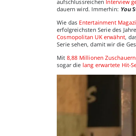
aufschlussreichen
Interview 
dauern wird. Immerhin:
You
S
Wie das
Entertainment Magazin
erfolgreichsten Serie des Jahr
Cosmopolitan UK erwähnt
, da
Serie sehen, damit wir die Ge
Mit
8,88 Millionen Zuschauer
sogar die
lang erwartete Hit-S