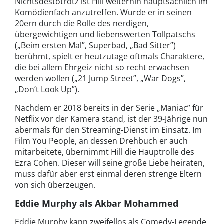
Nichtsdestotrotz ist Hill weiterhin hauptsächlich im
Komödienfach anzutreffen. Wurde er in seinen
20ern durch die Rolle des nerdigen,
übergewichtigen und liebenswerten Tollpatschs
(„Beim ersten Mal”, Superbad, „Bad Sitter”)
berühmt, spielt er heutzutage oftmals Charaktere,
die bei allem Ehrgeiz nicht so recht erwachsen
werden wollen („21 Jump Street”, „War Dogs”,
„Don’t Look Up”).
Nachdem er 2018 bereits in der Serie „Maniac” für
Netflix vor der Kamera stand, ist der 39-Jährige nun
abermals für den Streaming-Dienst im Einsatz. Im
Film You People, an dessen Drehbuch er auch
mitarbeitete, übernimmt Hill die Hauptrolle des
Ezra Cohen. Dieser will seine große Liebe heiraten,
muss dafür aber erst einmal deren strenge Eltern
von sich überzeugen.
Eddie Murphy als Akbar Mohammed
Eddie Murphy kann zweifellos als Comedy-Legende