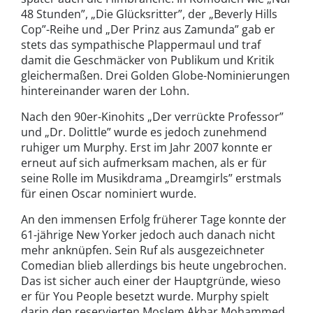
48 Stunden”, „Die Glücksritter”, der „Beverly Hills
Cop”-Reihe und „Der Prinz aus Zamunda” gab er
stets das sympathische Plappermaul und traf
damit die Geschmäcker von Publikum und Kritik
gleichermaßen. Drei Golden Globe-Nominierungen
hintereinander waren der Lohn.
Nach den 90er-Kinohits „Der verrückte Professor”
und „Dr. Dolittle” wurde es jedoch zunehmend
ruhiger um Murphy. Erst im Jahr 2007 konnte er
erneut auf sich aufmerksam machen, als er für
seine Rolle im Musikdrama „Dreamgirls” erstmals
für einen Oscar nominiert wurde.
An den immensen Erfolg früherer Tage konnte der
61-jährige New Yorker jedoch auch danach nicht
mehr anknüpfen. Sein Ruf als ausgezeichneter
Comedian blieb allerdings bis heute ungebrochen.
Das ist sicher auch einer der Hauptgründe, wieso
er für You People besetzt wurde. Murphy spielt
darin den reservierten Moslem Akbar Mohammed,