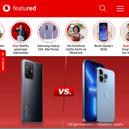
ten
Deal
: Netflix
Samsung Galaxy
Die Vodafone
Beste Handys
Deal
e
günstiger
S26: Alle Preise
CallYa-Tarife im
2026
Smar
bekommen
Überblick
bei 
INHALT
©Eigenkreation | Xiaomi | Apple