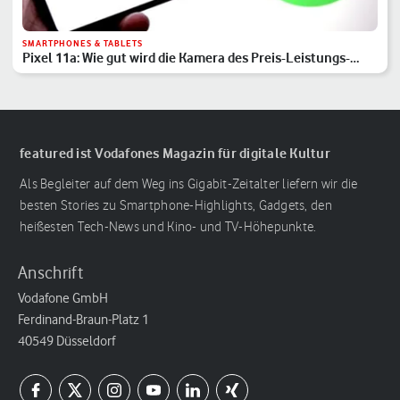
SMARTPHONES & TABLETS
Pixel 11a: Wie gut wird die Kamera des Preis-Leistungs-
Hits?
featured ist Vodafones Magazin für digitale Kultur
Als Begleiter auf dem Weg ins Gigabit-Zeitalter liefern wir die
besten Stories zu Smartphone-Highlights, Gadgets, den
heißesten Tech-News und Kino- und TV-Höhepunkte.
Anschrift
Vodafone GmbH
Ferdinand-Braun-Platz 1
40549 Düsseldorf