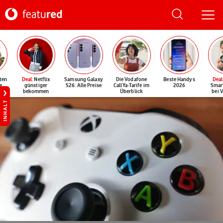
ten
Deal
: Netflix
Samsung Galaxy
Die Vodafone
Beste Handys
Deal
e
günstiger
S26: Alle Preise
CallYa-Tarife im
2026
Smar
bekommen
Überblick
bei 
INHALT