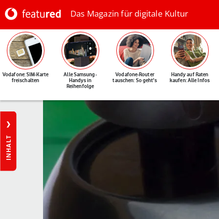
Das Magazin für digitale Kultur
Vodafone: SIM-Karte
Alle Samsung-
Vodafone-Router
Handy auf Raten
freischalten
Handys in
tauschen: So geht's
kaufen: Alle Infos
Reihenfolge
INHALT