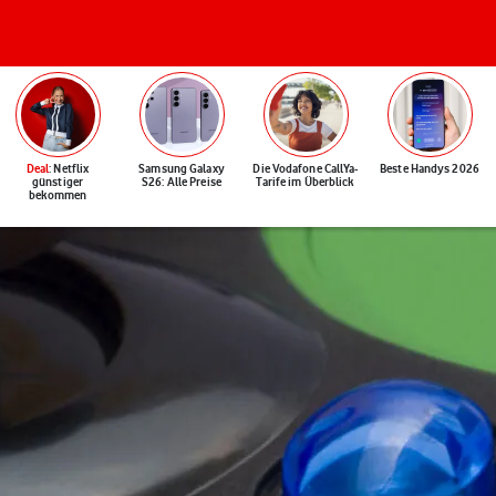
Deal
: Netflix
Samsung Galaxy
Die Vodafone CallYa-
Beste Handys 2026
günstiger
S26: Alle Preise
Tarife im Überblick
bekommen