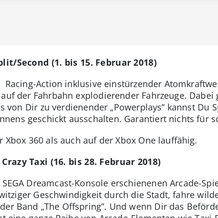
lit/Second (1. bis 15. Februar 2018)
h Racing-Action inklusive einstürzender Atomkraftw
t auf der Fahrbahn explodierender Fahrzeuge. Dabei
tels von Dir zu verdienender „Powerplays” kannst Du
nens geschickt ausschalten. Garantiert nichts für 
r Xbox 360 als auch auf der Xbox One lauffähig.
Crazy Taxi (16. bis 28. Februar 2018)
e SEGA Dreamcast-Konsole erschienenen Arcade-Spiel
rrwitziger Geschwindigkeit durch die Stadt, fahre w
 der Band „The Offspring”. Und wenn Dir das Beförd
tet eine ganze Reihe von Arcade-Elementen wie Taxi-