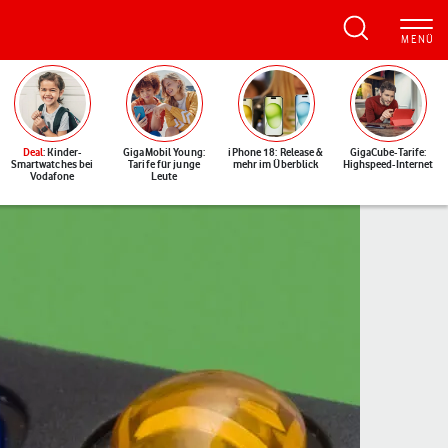
Deal
: Kinder-
GigaMobil Young:
iPhone 18: Release &
GigaCube-Tarife:
Smartwatches bei
Tarife für junge
mehr im Überblick
Highspeed-Internet
Vodafone
Leute