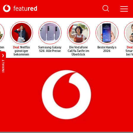
ten
Deal
: Netflix
Samsung Galaxy
Die Vodafone
Beste Handys
Deal
e
günstiger
S26: Alle Preise
CallYa-Tarife im
2026
Smar
bekommen
Überblick
bei 
INHALT