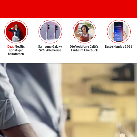
Deal
: Netflix
Samsung Galaxy
Die Vodafone CallYa-
Beste Handys 2026
günstiger
S26: Alle Preise
Tarife im Überblick
bekommen