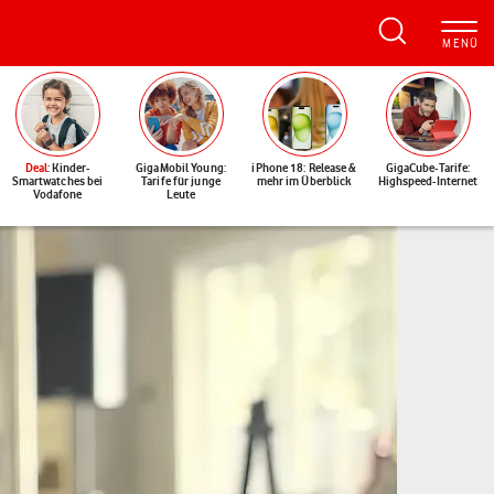
Deal
: Kinder-
GigaMobil Young:
iPhone 18: Release &
GigaCube-Tarife:
Smartwatches bei
Tarife für junge
mehr im Überblick
Highspeed-Internet
Vodafone
Leute