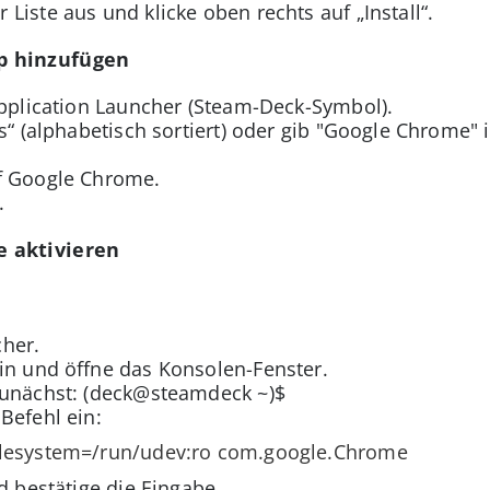
Liste aus und klicke oben rechts auf „Install“.
p hinzufügen
Application Launcher (Steam-Deck-Symbol).
ns“ (alphabetisch sortiert) oder gib "Google Chrome"
f Google Chrome.
.
 aktivieren
cher.
in und öffne das Konsolen-Fenster.
zunächst: (deck@steamdeck ~)$
Befehl ein:
--filesystem=/run/udev:ro com.google.Chrome
d bestätige die Eingabe.