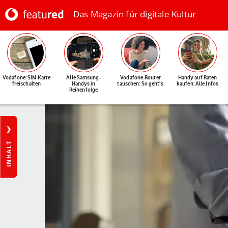
Das Magazin für digitale Kultur
Vodafone: SIM-Karte
Alle Samsung-
Vodafone-Router
Handy auf Raten
freischalten
Handys in
tauschen: So geht's
kaufen: Alle Infos
Reihenfolge
INHALT