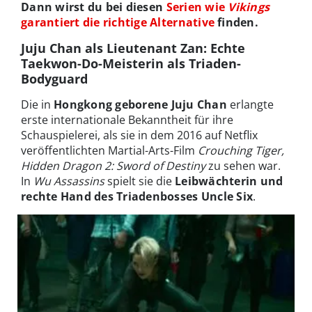
Dann wirst du bei diesen
Serien wie
Vikings
garantiert die richtige Alternative
finden.
Juju Chan als Lieutenant Zan: Echte
Taekwon-Do-Meisterin als Triaden-
Bodyguard
Die in
Hongkong geborene Juju Chan
erlangte
erste internationale Bekanntheit für ihre
Schauspielerei, als sie in dem 2016 auf Netflix
veröffentlichten Martial-Arts-Film
Crouching Tiger,
Hidden Dragon 2: Sword of Destiny
zu sehen war.
In
Wu Assassins
spielt sie die
Leibwächterin und
rechte Hand des Triadenbosses Uncle Six
.