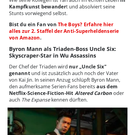
Wie seine Kollegen ist Tan auch im echten Leben
in
Kampfkunst bewander
t und absolviert seine
Stunts vorwiegend selbst.
Bist du ein Fan von
The Boys? Erfahre hier
alles zur 2. Staffel der Anti-Superheldenserie
von Amazon
.
Byron Mann als Triaden-Boss Uncle Six:
Skyscraper-Star in Wu Assassins
Der Chef der Triaden wird
nur „Uncle Six"
genannt
und ist zusätzlich auch noch der Vater
von Kai Jin. In seinen Anzug schlüpft Byron Mann,
den aufmerksame Serien-Fans bereits
aus dem
Netflix-Science-Fiction-Hit
Altered Carbon
oder
auch
The Expanse
kennen dürften.