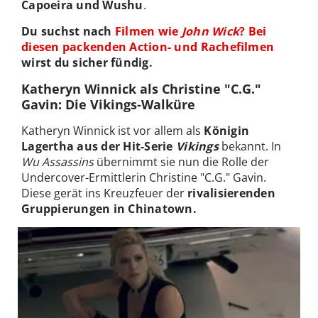
Capoeira und Wushu
.
Du suchst nach
Filmen wie
John Wick
? Bei
diesen packenden Action- und Rachefilmen
wirst du sicher fündig.
Katheryn Winnick als Christine "C.G."
Gavin: Die Vikings-Walküre
Katheryn Winnick ist vor allem als
Königin
Lagertha aus der Hit-Serie
Vikings
bekannt. In
Wu Assassins
übernimmt sie nun die Rolle der
Undercover-Ermittlerin Christine "C.G." Gavin.
Diese gerät ins Kreuzfeuer der
rivalisierenden
Gruppierungen in Chinatown.