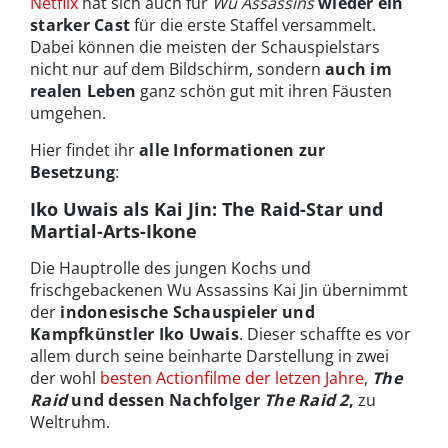
Netflix
hat sich auch für
Wu Assassins
wieder ein
starker Cast
für die erste Staffel versammelt.
Dabei können die meisten der Schauspielstars
nicht nur auf dem Bildschirm, sondern
auch im
realen Leben
ganz schön gut mit ihren Fäusten
umgehen.
Hier findet ihr
alle Informationen zur
Besetzung
:
Iko Uwais als Kai Jin: The Raid-Star und
Martial-Arts-Ikone
Die Hauptrolle des jungen Kochs und
frischgebackenen Wu Assassins Kai Jin übernimmt
der
indonesische Schauspieler und
Kampfkünstler Iko Uwais
. Dieser schaffte es vor
allem durch seine beinharte Darstellung in zwei
der wohl
besten Actionfilme der letzen Jahre
,
The
Raid
und dessen Nachfolger
The Raid 2
,
zu
Weltruhm.