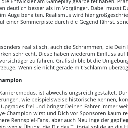
 die Entwickler am Gameplay gearbeitet haben. Prä
ren deutlich besser als im Vorgänger. Dabei musst 
im Auge behalten. Realismus wird hier großgeschri
uf einer Sommerpiste durch die Gegend fährst, son
esonders realistisch, auch die Schrammen, die Dein
ken sehr echt. Diese haben wiederum Einfluss auf D
 vorsichtiger zu fahren. Grafisch bleibt die Umgebu
hrzeuge. Wenn sie nicht gerade mit Schlamm überzog
Champion
 Karrieremodus, ist abwechslungsreich gestaltet. Dur
rungen, wie beispielsweise historische Rennen, kom
u Upgrades frei und bringst Deinen Fahrer immer wei
lye-Champion wirst und Dich vor Sponsoren kaum ret
nere Rennspiel-Fans, aber auch Neulinge der gepfle
in wenig Übung, die Dir das Tutorial solide an die H