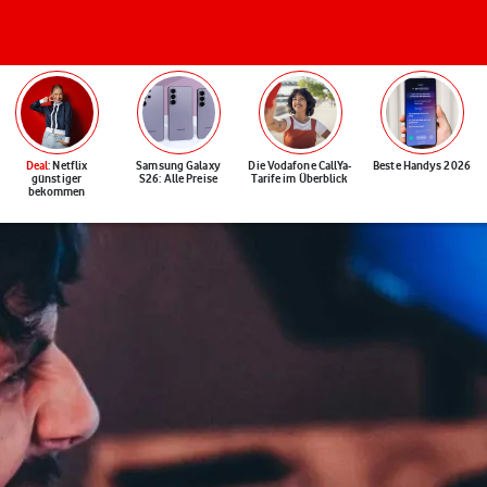
Deal
: Netflix
Samsung Galaxy
Die Vodafone CallYa-
Beste Handys 2026
günstiger
S26: Alle Preise
Tarife im Überblick
bekommen