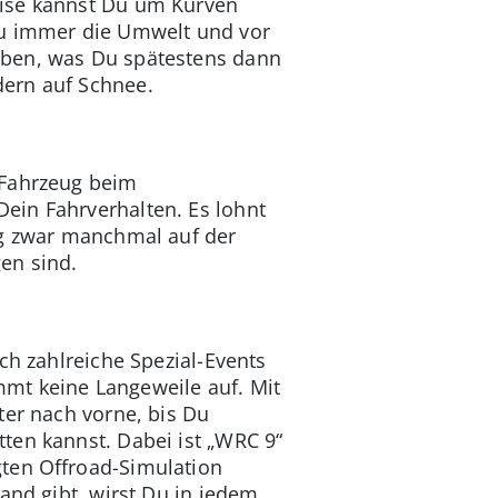
zise kannst Du um Kurven
Du immer die Umwelt und vor
eben, was Du spätestens dann
dern auf Schnee.
 Fahrzeug beim
ein Fahrverhalten. Es lohnt
ng zwar manchmal auf der
en sind.
ch zahlreiche Spezial-Events
mt keine Langeweile auf. Mit
ter nach vorne, bis Du
ten kannst. Dabei ist „WRC 9“
gten Offroad-Simulation
and gibt, wirst Du in jedem