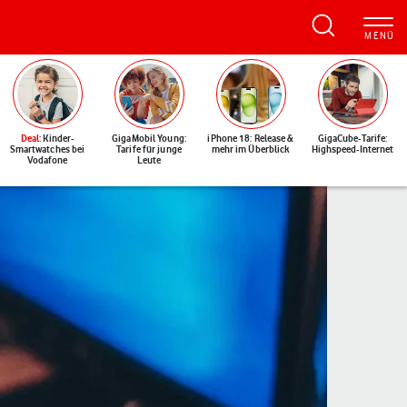
Deal
: Kinder-
GigaMobil Young:
iPhone 18: Release &
GigaCube-Tarife:
Smartwatches bei
Tarife für junge
mehr im Überblick
Highspeed-Internet
Vodafone
Leute