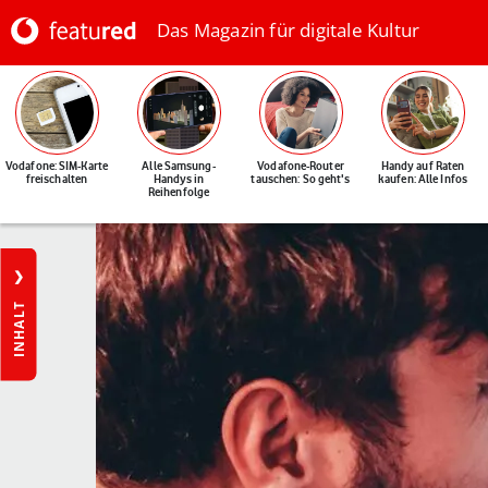
Das Magazin für digitale Kultur
Vodafone: SIM-Karte
Alle Samsung-
Vodafone-Router
Handy auf Raten
freischalten
Handys in
tauschen: So geht's
kaufen: Alle Infos
Reihenfolge
INHALT