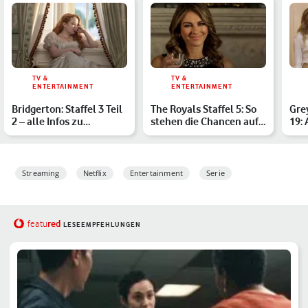
TV &
TV &
ENTERTAINMENT
ENTERTAINMENT
Bridgerton: Staffel 3 Teil
The Royals Staffel 5: So
Gre
2 – alle Infos zu
stehen die Chancen auf
19: 
Starttermin, Handlun…
eine Fortsetzung
Gre
Streaming
Netflix
Entertainment
Serie
red
featu
LESEEMPFEHLUNGEN