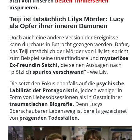
dich von unseren
besten Thrillerserien
inspirieren.
Teiji ist tatsächlich Lilys Mörder: Lucy
als Opfer ihrer inneren Dämonen
Doch auch eine andere Version der Ereignisse
kann durchaus in Betracht gezogen werden. Dafür,
das Teiji tatsächlich der Mörder von Lily ist, spricht
zum Beispiel seine unauffindbare und
mysteriöse
Ex-Freundin Satchi,
die seinen Aussagen nach
"plötzlich
spurlos verschwand
" - wie Lily.
Die setzt den Fokus ebenfalls auf die
psychische
Labilität der Protagonistin,
jedoch weniger in
Form von Liebesobsessionen als in Gestalt ihrer
traumatischen Biografie.
Denn Lucys
überschaubarer Lebensweg ist bereits gezeichnet
von
prägenden Todesfällen.