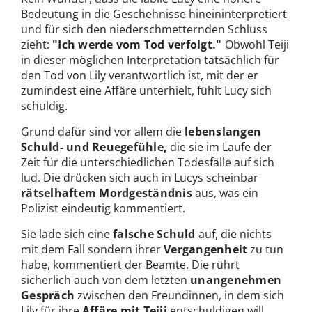
Bedeutung in die Geschehnisse hineininterpretiert
und für sich den niederschmetternden Schluss
zieht:
"Ich werde vom Tod verfolgt."
Obwohl Teiji
in dieser möglichen Interpretation tatsächlich für
den Tod von Lily verantwortlich ist, mit der er
zumindest eine Affäre unterhielt, fühlt Lucy sich
schuldig.
Grund dafür sind vor allem die
lebenslangen
Schuld- und Reuegefühle,
die sie im Laufe der
Zeit für die unterschiedlichen Todesfälle auf sich
lud. Die drücken sich auch in Lucys scheinbar
rätselhaftem Mordgeständnis
aus, was ein
Polizist eindeutig kommentiert.
Sie lade sich eine
falsche Schuld
auf, die nichts
mit dem Fall sondern ihrer
Vergangenheit
zu tun
habe, kommentiert der Beamte. Die rührt
sicherlich auch von dem letzten
unangenehmen
Gespräch
zwischen den Freundinnen, in dem sich
Lily für ihre
Affäre mit Teiji
entschuldigen will.