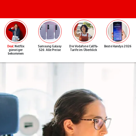
Deal
: Netflix
Samsung Galaxy
Die Vodafone CallYa-
Beste Handys 2026
günstiger
S26: Alle Preise
Tarife im Überblick
bekommen