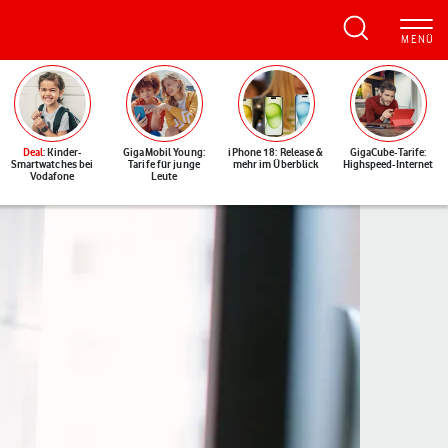
Deal
: Kinder-
GigaMobil Young:
iPhone 18: Release &
GigaCube-Tarife:
Smartwatches bei
Tarife für junge
mehr im Überblick
Highspeed-Internet
Vodafone
Leute