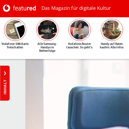
Das Magazin für digitale Kultur
Vodafone: SIM-Karte
Alle Samsung-
Vodafone-Router
Handy auf Raten
freischalten
Handys in
tauschen: So geht's
kaufen: Alle Infos
Reihenfolge
INHALT