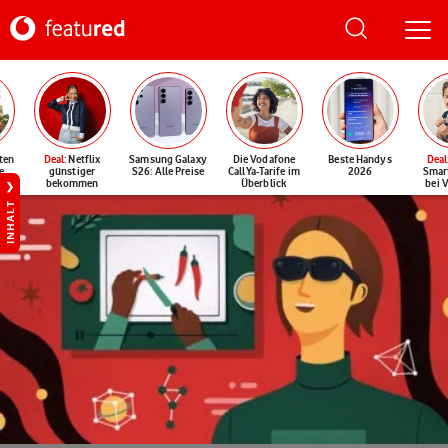
ten
Deal
: Netflix
Samsung Galaxy
Die Vodafone
Beste Handys
Deal
e
günstiger
S26: Alle Preise
CallYa-Tarife im
2026
Smar
bekommen
Überblick
bei 
INHALT