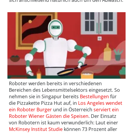
sich anschließend natürlich auch um den Abwasch.
Roboter werden bereits in verschiedenen
Bereichen des Lebensmittelsektors eingesetzt. So
nehmen sie in Singapur bereits
Bestellungen
für
die Pizzakette Pizza Hut auf, in
Los Angeles wendet
ein Roboter Burger
und in Österreich
serviert ein
Roboter Wiener Gästen die Speisen
. Der Einsatz
von Robotern ist kaum verwunderlich: Laut einer
McKinsey Institut Studie
können 73 Prozent aller