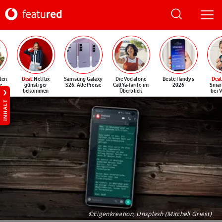
ten
Deal
: Netflix
Samsung Galaxy
Die Vodafone
Beste Handys
Deal
e
günstiger
S26: Alle Preise
CallYa-Tarife im
2026
Smar
bekommen
Überblick
bei 
INHALT
©Eigenkreation, Unsplash (Mitchell Griest)