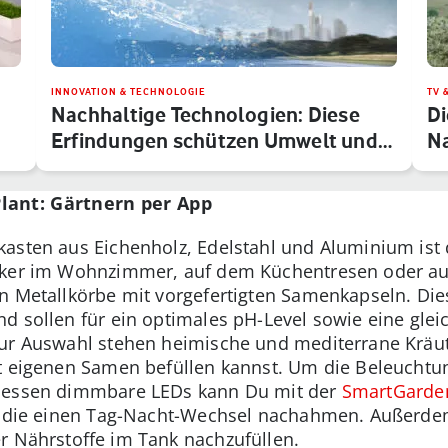
INNOVATION & TECHNOLOGIE
TV 
Nachhaltige Technologien: Diese
D
Erfindungen schützen Umwelt und
Na
K…
B
lant: Gärtnern per App
kasten aus Eichenholz, Edelstahl und Aluminium ist
cker im Wohnzimmer, auf dem Küchentresen oder auf
en Metallkörbe mit vorgefertigten Samenkapseln. Di
d sollen für ein optimales pH-Level sowie eine gl
Zur Auswahl stehen heimische und mediterrane Kräut
it eigenen Samen befüllen kannst. Um die Beleuchtu
 Dessen dimmbare LEDs kann Du mit der
SmartGarde
n, die einen Tag-Nacht-Wechsel nachahmen. Außerdem
r Nährstoffe im Tank nachzufüllen.