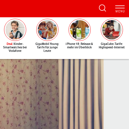
Deal
: Kinder-
GigaMobil Young:
iPhone 18: Release &
GigaCube-Tarife:
Smartwatches bei
Tarife für junge
mehr im Überblick
Highspeed-Internet
Vodafone
Leute