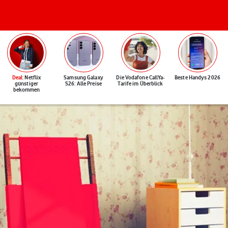
Deal
: Netflix
Samsung Galaxy
Die Vodafone CallYa-
Beste Handys 2026
günstiger
S26: Alle Preise
Tarife im Überblick
bekommen