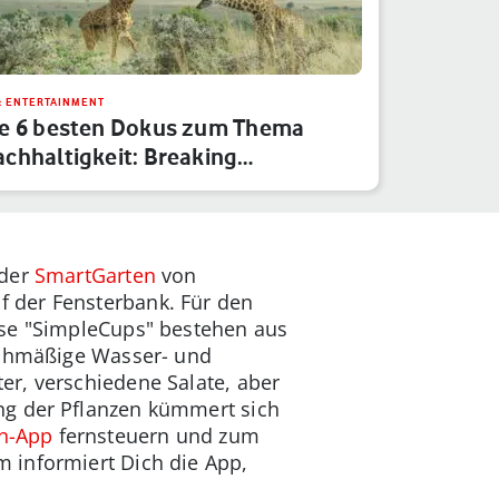
& ENTERTAINMENT
ie 6 besten Dokus zum Thema
chhaltigkeit: Breaking
oundaries …
 der
SmartGarten
von
 der Fensterbank. Für den
ese "SimpleCups" bestehen aus
eichmäßige Wasser- und
er, verschiedene Salate, aber
ng der Pflanzen kümmert sich
n-App
fernsteuern und zum
 informiert Dich die App,