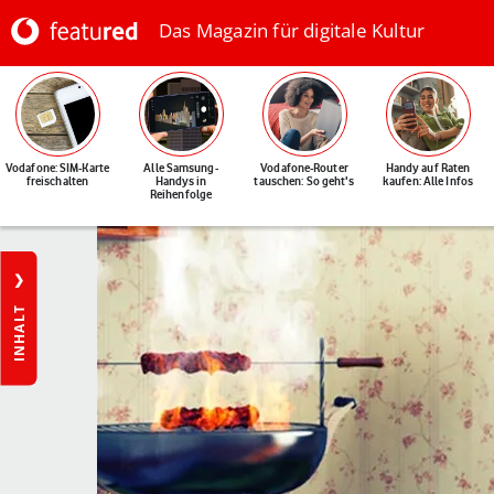
Das Magazin für digitale Kultur
Vodafone: SIM-Karte
Alle Samsung-
Vodafone-Router
Handy auf Raten
freischalten
Handys in
tauschen: So geht's
kaufen: Alle Infos
Reihenfolge
INHALT