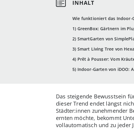
Wie funktioniert das Indoor-
1) GreenBox: Gärtnern im Plu
2) SmartGarten von SimplePl
3) Smart Living Tree von Hex
4) Prêt à Pousser: Vom Kräu
5) Indoor-Garten von iDOO: 
Das steigende Bewusstsein fü
dieser Trend endet längst nic
Städter:innen zunehmender Be
ernten möchte, bekommt Unter
vollautomatisch und zu jeder J