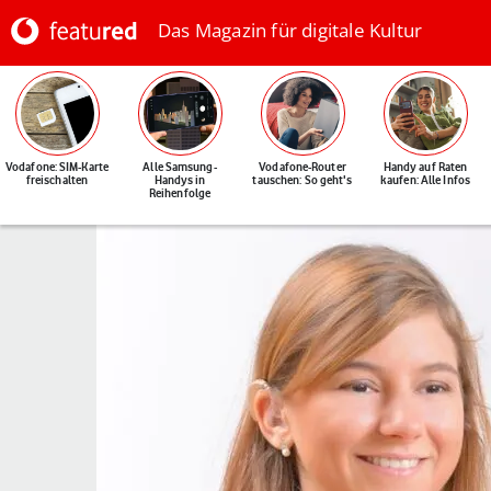
Das Magazin für digitale Kultur
Vodafone: SIM-Karte
Alle Samsung-
Vodafone-Router
Handy auf Raten
freischalten
Handys in
tauschen: So geht's
kaufen: Alle Infos
Reihenfolge