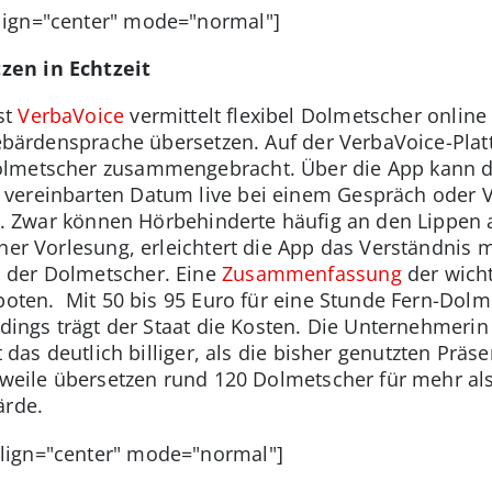
lign="center" mode="normal"]
zen in Echtzeit
st
VerbaVoice
vermittelt flexibel Dolmetscher online
 Gebärdensprache übersetzen. Auf der VerbaVoice-Pla
olmetscher zusammengebracht. Über die App kann d
ereinbarten Datum live bei einem Gespräch oder Vor
zt. Zwar können Hörbehinderte häufig an den Lippen 
ner Vorlesung, erleichtert die App das Verständnis mi
 der Dolmetscher. Eine
Zusammenfassung
der wicht
boten. Mit 50 bis 95 Euro für eine Stunde Fern-Dolm
rdings trägt der Staat die Kosten. Die Unternehmerin
st das deutlich billiger, als die bisher genutzten Prä
erweile übersetzen rund 120 Dolmetscher für mehr a
ärde.
lign="center" mode="normal"]