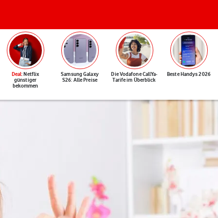
Deal
: Netflix
Samsung Galaxy
Die Vodafone CallYa-
Beste Handys 2026
günstiger
S26: Alle Preise
Tarife im Überblick
bekommen