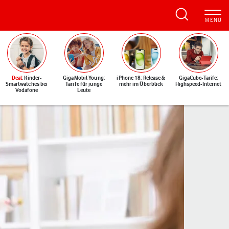
Deal
: Kinder-
GigaMobil Young:
iPhone 18: Release &
GigaCube-Tarife:
Smartwatches bei
Tarife für junge
mehr im Überblick
Highspeed-Internet
Vodafone
Leute