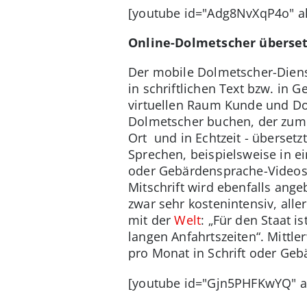
[youtube id="Adg8NvXqP4o" a
Online-Dolmetscher überset
Der mobile Dolmetscher-Dien
in schriftlichen Text bzw. in
virtuellen Raum Kunde und D
Dolmetscher buchen, der zum v
Ort und in Echtzeit - überset
Sprechen, beispielsweise in ei
oder Gebärdensprache-Videos
Mitschrift wird ebenfalls ange
zwar sehr kostenintensiv, alle
mit der
Welt
: „Für den Staat i
langen Anfahrtszeiten“. Mittl
pro Monat in Schrift oder Geb
[youtube id="Gjn5PHFKwYQ" a