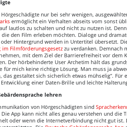
igte
 Hörgeschädigte nur bei sehr wenigen, ausgewählten
arks
ermöglicht ein Verhalten abseits vom sonst übl
uf lautlos zu schalten und nicht zu nutzen ist. Denn
, die den Film erleben möchten. Dialoge und dramat
er Hintergrund werden in Untertitel übersetzt. Die
 im Filmförderungsgesetz
zu verdanken. Demnach m
 nehmen, mit dem Ziel der Barrierefreiheit vor dem 
llen. Der hörbehinderte User Archetim hält das grundsä
e für mich keine richtige Lösung. Man muss ja abw
 das gestaltet sich sicherlich etwas mühselig“. Für
e Entwicklung einer Daten-Brille und leichte Halteru
 Gebärdensprache lehren
Kommunikation von Hörgeschädigten sind
Spracherken
 Die App kann nicht alles genau verstehen und die T
helt oder wenn die Internetverbindung nicht gut ist