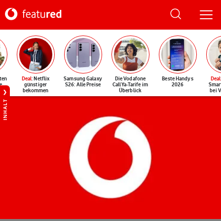
ten
Deal
: Netflix
Samsung Galaxy
Die Vodafone
Beste Handys
Deal
e
günstiger
S26: Alle Preise
CallYa-Tarife im
2026
Smar
bekommen
Überblick
bei 
INHALT