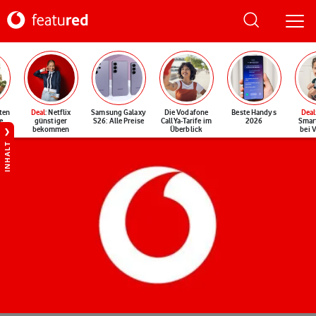
ten
Deal
: Netflix
Samsung Galaxy
Die Vodafone
Beste Handys
Deal
e
günstiger
S26: Alle Preise
CallYa-Tarife im
2026
Smar
bekommen
Überblick
bei 
INHALT