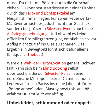
musst Du nicht mit Böllern durch die Ortschaft
ziehen. Du könntest stattdessen mit einer Drohne
durch das
Farb- und Lichtspektakel
am
Neujahrshimmel fliegen. Für so ein Feuerwerks-
Manöver braucht es jedoch nicht nur Geschick,
sondern bei größeren
Silvester-Events
auch eine
Aufstiegsgenehmigung
. Und obwohl es keine
offiziellen Promillegrenzen gibt, empfiehlt sich, vor
Abflug nicht zu tief ins Glas zu schauen. Das
Ergebnis in Bewegtbild lohnt sich dafür allemal.
(Bildquelle:
TheBeat
)
Wem die
Wahl der Party-Location
generell schwer
fällt, kann sich beim
Blind Booking
selbst
überraschen. Bei der
Silvester-Reise
in eine
europäische Metropole feierst Du mit fremden
Leuten auf tollen Partys ins neue Jahr – ob Du zu
„Bonne année“ oder „Šťastný nový rok“ anstößt,
erfährst Du erst kurz vor Abflug.
Unbekleidet, schlemmend oder doppelt