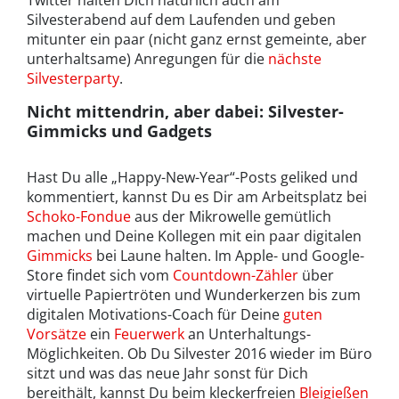
Twitter halten Dich natürlich auch am
Silvesterabend auf dem Laufenden und geben
mitunter ein paar (nicht ganz ernst gemeinte, aber
unterhaltsame) Anregungen für die
nächste
Silvesterparty
.
Nicht mittendrin, aber dabei: Silvester-
Gimmicks und Gadgets
Hast Du alle „Happy-New-Year“-Posts geliked und
kommentiert, kannst Du es Dir am Arbeitsplatz bei
Schoko-Fondue
aus der Mikrowelle gemütlich
machen und Deine Kollegen mit ein paar digitalen
Gimmicks
bei Laune halten. Im Apple- und Google-
Store findet sich vom
Countdown-Zähler
über
virtuelle Papiertröten und Wunderkerzen bis zum
digitalen Motivations-Coach für Deine
guten
Vorsätze
ein
Feuerwerk
an Unterhaltungs-
Möglichkeiten. Ob Du Silvester 2016 wieder im Büro
sitzt und was das neue Jahr sonst für Dich
bereithält, kannst Du beim kleckerfreien
Bleigießen