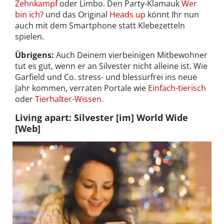
Zehnkampf
oder Limbo. Den Party-Klamauk
Wer
bin ich?
und das Original
Heads up
könnt Ihr nun
auch mit dem Smartphone statt Klebezetteln
spielen.
Übrigens:
Auch Deinem vierbeinigen Mitbewohner
tut es gut, wenn er an Silvester nicht alleine ist. Wie
Garfield und Co. stress- und blessurfrei ins neue
Jahr kommen, verraten Portale wie
Einfach-tierisch
oder
Tierhalter-Wissen
.
Living apart: Silvester [im] World Wide
[Web]