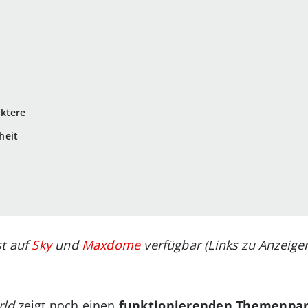
aktere
heit
st auf
Sky
und
Maxdome
verfügbar (Links zu Anzeigen
rld
zeigt noch einen
funktionierenden Themenpa