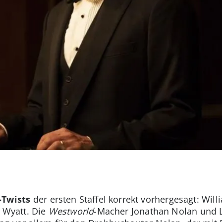
-Twists
der ersten Staffel korrekt vorhergesagt: Will
t Wyatt. Die
Westworld
-Macher Jonathan Nolan und L