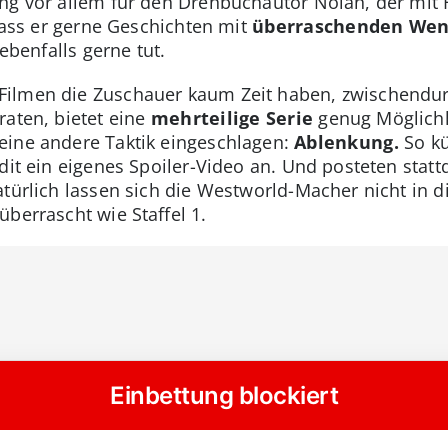
ung vor allem für den Drehbuchautor Nolan, der mit
dass er gerne Geschichten mit
überraschenden We
 ebenfalls gerne tut.
ilmen die Zuschauer kaum Zeit haben, zwischendur
aten, bietet eine
mehrteilige Serie
genug Möglichk
eine andere Taktik eingeschlagen:
Ablenkung.
So kü
eddit ein eigenes Spoiler-Video an. Und posteten statt
atürlich lassen sich die Westworld-Macher nicht in d
überrascht wie Staffel 1.