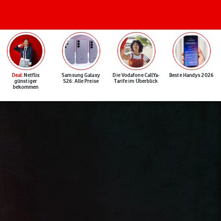
Deal
: Netflix
Samsung Galaxy
Die Vodafone CallYa-
Beste Handys 2026
günstiger
S26: Alle Preise
Tarife im Überblick
bekommen