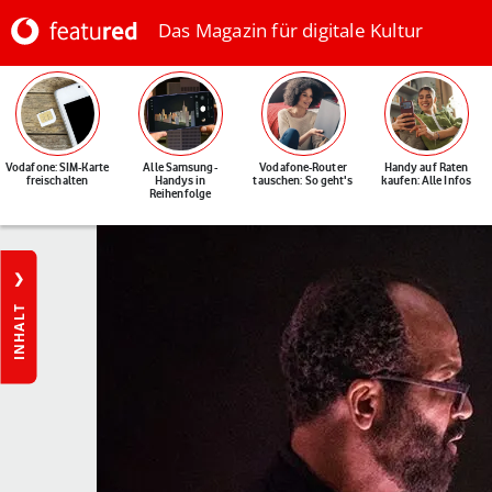
Das Magazin für digitale Kultur
Vodafone: SIM-Karte
Alle Samsung-
Vodafone-Router
Handy auf Raten
freischalten
Handys in
tauschen: So geht's
kaufen: Alle Infos
Reihenfolge
INHALT