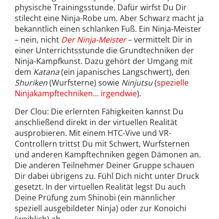
physische Trainingsstunde. Dafür wirfst Du Dir
stilecht eine Ninja-Robe um. Aber Schwarz macht ja
bekanntlich einen schlanken Fuß. Ein Ninja-Meister
– nein, nicht
Der Ninja-Meister
– vermittelt Dir in
einer Unterrichtsstunde die Grundtechniken der
Ninja-Kampfkunst. Dazu gehört der Umgang mit
dem
Katana
(ein japanisches Langschwert), den
Shuriken
(Wurfsterne) sowie
Ninjutsu
(
spezielle
Ninjakampftechniken... irgendwie
).
Der Clou: Die erlernten Fähigkeiten kannst Du
anschließend direkt in der virtuellen Realität
ausprobieren. Mit einem HTC-Vive und VR-
Controllern trittst Du mit Schwert, Wurfsternen
und anderen Kampftechniken gegen Dämonen an.
Die anderen Teilnehmer Deiner Gruppe schauen
Dir dabei übrigens zu. Fühl Dich nicht unter Druck
gesetzt. In der virtuellen Realität legst Du auch
Deine Prüfung zum Shinobi (ein männlicher
speziell ausgebildeter Ninja) oder zur Konoichi
(weiblich) ab.