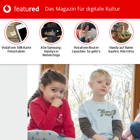
Das Magazin für digitale Kultur
Vodafone: SIM-Karte
Alle Samsung-
Vodafone-Router
Handy auf Raten
freischalten
Handys in
tauschen: So geht's
kaufen: Alle Infos
Reihenfolge