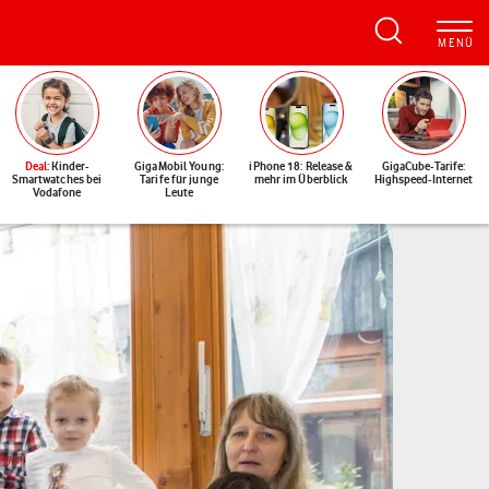
Deal
: Kinder-
GigaMobil Young:
iPhone 18: Release &
GigaCube-Tarife:
Smartwatches bei
Tarife für junge
mehr im Überblick
Highspeed-Internet
Vodafone
Leute