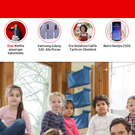
Deal
: Netflix
Samsung Galaxy
Die Vodafone CallYa-
Beste Handys 2026
günstiger
S26: Alle Preise
Tarife im Überblick
bekommen