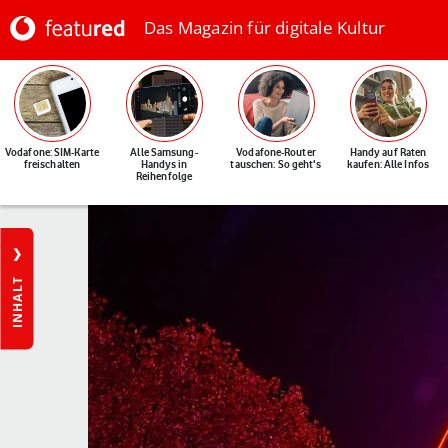
Das Magazin für digitale Kultur
Vodafone: SIM-Karte
Alle Samsung-
Vodafone-Router
Handy auf Raten
freischalten
Handys in
tauschen: So geht's
kaufen: Alle Infos
Reihenfolge
INHALT