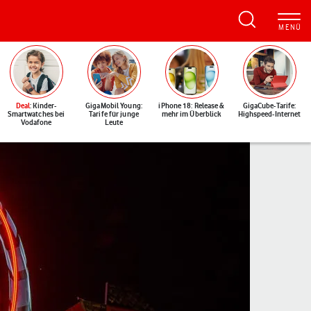
Deal
: Kinder-
GigaMobil Young:
iPhone 18: Release &
GigaCube-Tarife:
Smartwatches bei
Tarife für junge
mehr im Überblick
Highspeed-Internet
Vodafone
Leute