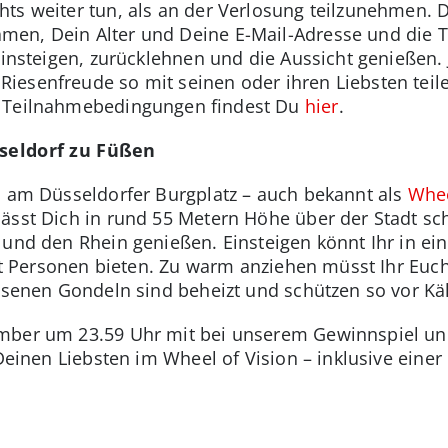
ts weiter tun, als an der Verlosung teilzunehmen. D
en, Dein Alter und Deine E-Mail-Adresse und die 
Einsteigen, zurücklehnen und die Aussicht genießen.
esenfreude so mit seinen oder ihren Liebsten teilen
e Teilnahmebedingungen findest Du
hier
.
sseldorf zu Füßen
d am Düsseldorfer Burgplatz – auch bekannt als
Whee
lässt Dich in rund 55 Metern Höhe über der Stadt s
 und den Rhein genießen. Einsteigen könnt Ihr in ei
cht Personen bieten. Zu warm anziehen müsst Ihr Euch 
ossenen Gondeln sind beheizt und schützen so vor Kä
mber um 23.59 Uhr mit bei unserem Gewinnspiel und
 Deinen Liebsten im Wheel of Vision – inklusive eine