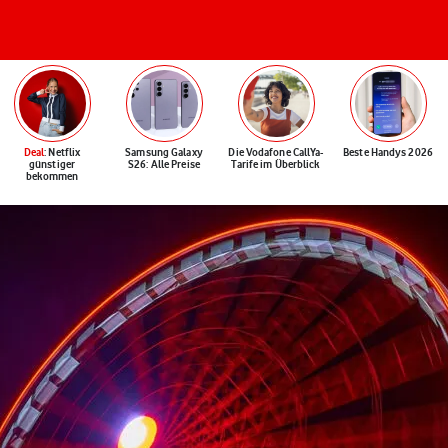
Deal
: Netflix
Samsung Galaxy
Die Vodafone CallYa-
Beste Handys 2026
günstiger
S26: Alle Preise
Tarife im Überblick
bekommen